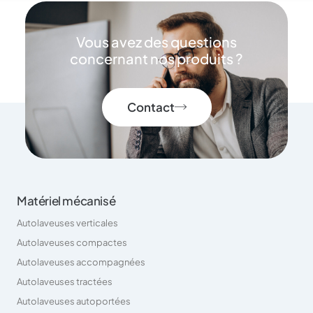
Vous avez des questions
concernant nos produits ?
Contact
Matériel mécanisé
Autolaveuses verticales
Autolaveuses compactes
Autolaveuses accompagnées
Autolaveuses tractées
Autolaveuses autoportées