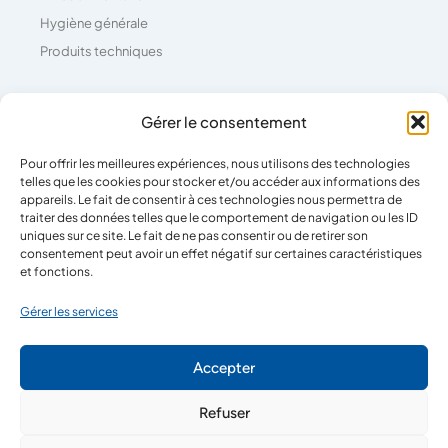
Hygiène générale
Produits techniques
Coordonnées
Gérer le consentement
Pour offrir les meilleures expériences, nous utilisons des technologies
04 73 26 81 71
telles que les cookies pour stocker et/ou accéder aux informations des
39 Rue Pierre Boulanger,
appareils. Le fait de consentir à ces technologies nous permettra de
traiter des données telles que le comportement de navigation ou les ID
63100 Clermont-Ferrand
uniques sur ce site. Le fait de ne pas consentir ou de retirer son
consentement peut avoir un effet négatif sur certaines caractéristiques
et fonctions.
Horaires
Gérer les services
Lun - Ven
08:00-12:00
Accepter
14:00-18:00
Refuser