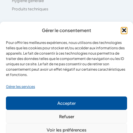
Hygiène générale
Produits techniques
Coordonnées
Gérer le consentement
04 73 26 81 71
Pour offrir les meilleures expériences, nous utilisons des technologies
telles que les cookies pour stocker et/ou accéder aux informations des
39 Rue Pierre Boulanger,
appareils. Le fait de consentir à ces technologies nous permettra de
traiter des données telles que le comportement de navigation ou les ID
63100 Clermont-Ferrand
uniques sur ce site. Le fait de ne pas consentir ou de retirer son
consentement peut avoir un effet négatif sur certaines caractéristiques
et fonctions.
Horaires
Gérer les services
Lun - Ven
08:00-12:00
Accepter
14:00-18:00
Refuser
Cookies
Mentions légales
Confidentialité
Voir les préférences