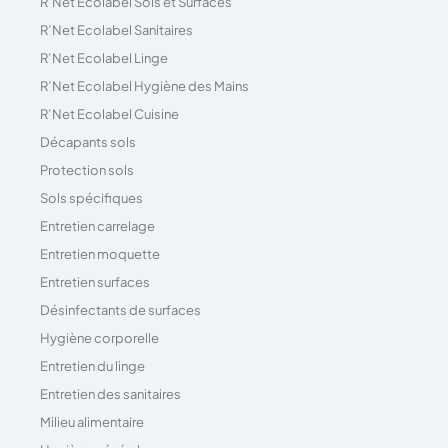
R’Net Ecolabel Sols et Surfaces
R’Net Ecolabel Sanitaires
R’Net Ecolabel Linge
R’Net Ecolabel Hygiène des Mains
R’Net Ecolabel Cuisine
Décapants sols
Protection sols
Sols spécifiques
Entretien carrelage
Entretien moquette
Entretien surfaces
Désinfectants de surfaces
Hygiène corporelle
Entretien du linge
Entretien des sanitaires
Milieu alimentaire