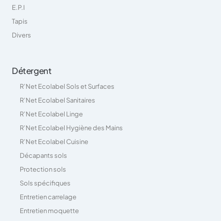
E.P.I
Tapis
Divers
Détergent
R’Net Ecolabel Sols et Surfaces
R’Net Ecolabel Sanitaires
R’Net Ecolabel Linge
R’Net Ecolabel Hygiène des Mains
R’Net Ecolabel Cuisine
Décapants sols
Protection sols
Sols spécifiques
Entretien carrelage
Entretien moquette