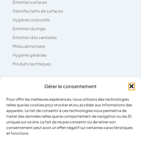
Entretien surfaces
Désinfectants de surfaces
Hygiène corporelle
Entretien du linge
Entretien des sanitaires
Milieu alimentaire
Hygiène générale
Produits techniques
Coordonnées
Gérer le consentement
Pour offrir les meilleures expériences, nous utilisons des technologies
04 73 26 81 71
telles que les cookies pour stocker et/ou accéder aux informations des
39 Rue Pierre Boulanger,
appareils. Le fait de consentir à ces technologies nous permettra de
traiter des données telles que le comportement de navigation ou les ID
63100 Clermont-Ferrand
uniques sur ce site. Le fait de ne pas consentir ou de retirer son
consentement peut avoir un effet négatif sur certaines caractéristiques
et fonctions.
Horaires