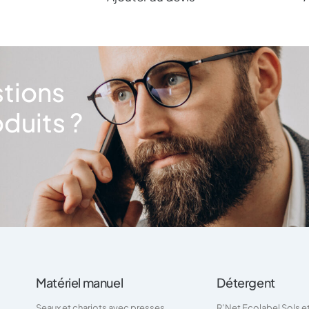
stions
duits ?
Matériel manuel
Détergent
Seaux et chariots avec presses
R’Net Ecolabel Sols e