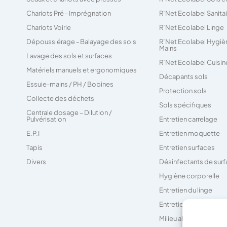
Chariots Pré - Imprégnation
R’Net Ecolabel Sanita
Chariots Voirie
R’Net Ecolabel Linge
Dépoussiérage - Balayage des sols
R’Net Ecolabel Hygiè
Mains
Lavage des sols et surfaces
R’Net Ecolabel Cuisin
Matériels manuels et ergonomiques
Décapants sols
Essuie-mains / PH / Bobines
Protection sols
Collecte des déchets
Sols spécifiques
Centrale dosage – Dilution /
Pulvérisation
Entretien carrelage
E.P.I
Entretien moquette
Tapis
Entretien surfaces
Divers
Désinfectants de sur
Hygiène corporelle
Entretien du linge
Entretien des sanitair
Milieu alimentaire