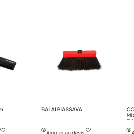
cm
BALAI PIASSAVA
CO
MI
EV
Ajouter au devis
A