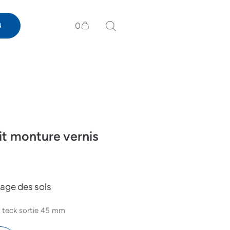
0
N
oit monture vernis
age des sols
s teck sortie 45 mm