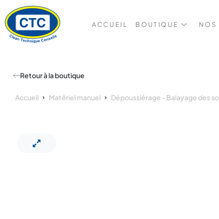
ACCUEIL
BOUTIQUE
NOS
Retour à la boutique
Accueil
Matériel manuel
Dépoussiérage - Balayage des so