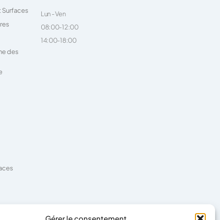
t Surfaces
Lun - Ven
ires
08:00-12:00
14:00-18:00
ne des
e
faces
es
Gérer le consentement