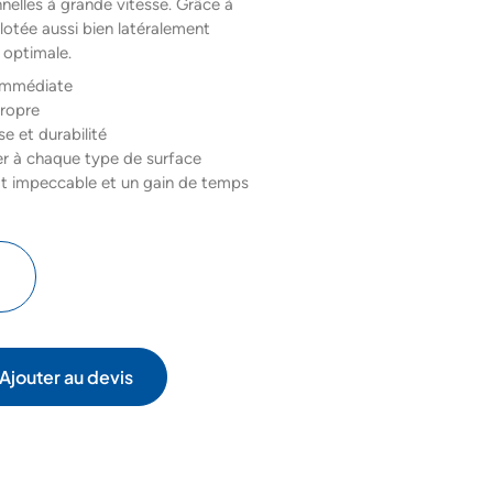
elles à grande vitesse. Grâce à
ilotée aussi bien latéralement
 optimale.
 immédiate
propre
e et durabilité
er à chaque type de surface
at impeccable et un gain de temps
Ajouter au devis