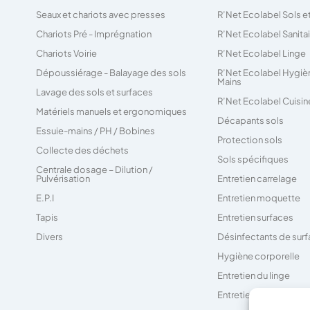
Seaux et chariots avec presses
R’Net Ecolabel Sols e
Chariots Pré - Imprégnation
R’Net Ecolabel Sanita
Chariots Voirie
R’Net Ecolabel Linge
Dépoussiérage - Balayage des sols
R’Net Ecolabel Hygiè
Mains
Lavage des sols et surfaces
R’Net Ecolabel Cuisin
Matériels manuels et ergonomiques
Décapants sols
Essuie-mains / PH / Bobines
Protection sols
Collecte des déchets
Sols spécifiques
Centrale dosage – Dilution /
Pulvérisation
Entretien carrelage
E.P.I
Entretien moquette
Tapis
Entretien surfaces
Divers
Désinfectants de sur
Hygiène corporelle
Entretien du linge
Entretien des sanitair