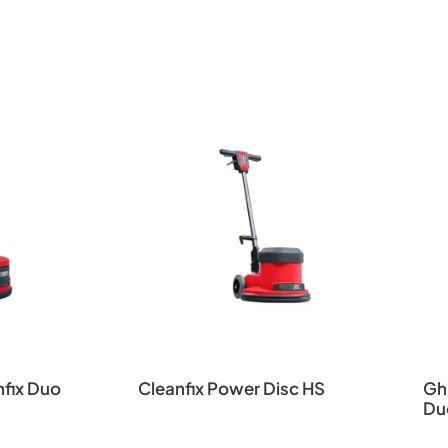
fix Duo
Cleanfix Power Disc HS
Ghi
Du