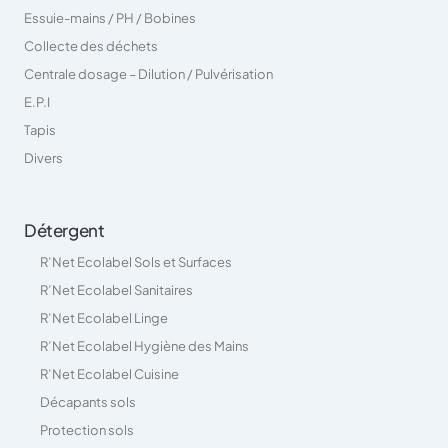
Essuie-mains / PH / Bobines
Collecte des déchets
Centrale dosage – Dilution / Pulvérisation
E.P.I
Tapis
Divers
Détergent
R’Net Ecolabel Sols et Surfaces
R’Net Ecolabel Sanitaires
R’Net Ecolabel Linge
R’Net Ecolabel Hygiène des Mains
R’Net Ecolabel Cuisine
Décapants sols
Protection sols