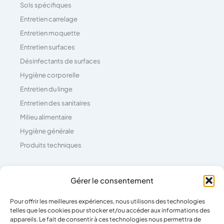
Sols spécifiques
Entretien carrelage
Entretien moquette
Entretien surfaces
Désinfectants de surfaces
Hygiène corporelle
Entretien du linge
Entretien des sanitaires
Milieu alimentaire
Hygiène générale
Produits techniques
Coordonnées
Gérer le consentement
Pour offrir les meilleures expériences, nous utilisons des technologies
04 73 26 81 71
telles que les cookies pour stocker et/ou accéder aux informations des
39 Rue Pierre Boulanger,
appareils. Le fait de consentir à ces technologies nous permettra de