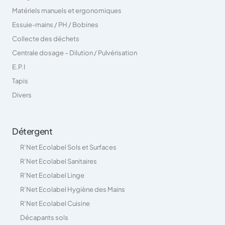
Matériels manuels et ergonomiques
Essuie-mains / PH / Bobines
Collecte des déchets
Centrale dosage – Dilution / Pulvérisation
E.P.I
Tapis
Divers
Détergent
R’Net Ecolabel Sols et Surfaces
R’Net Ecolabel Sanitaires
R’Net Ecolabel Linge
R’Net Ecolabel Hygiène des Mains
R’Net Ecolabel Cuisine
Décapants sols