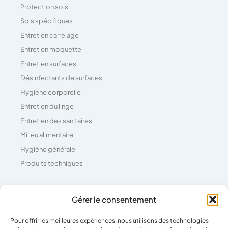
Protection sols
Sols spécifiques
Entretien carrelage
Entretien moquette
Entretien surfaces
Désinfectants de surfaces
Hygiène corporelle
Entretien du linge
Entretien des sanitaires
Milieu alimentaire
Hygiène générale
Produits techniques
Coordonnées
Gérer le consentement
Pour offrir les meilleures expériences, nous utilisons des technologies
04 73 26 81 71