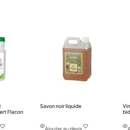
N
Savon noir liquide
Vi
rt Flacon
bi
Ajouter au devis
A