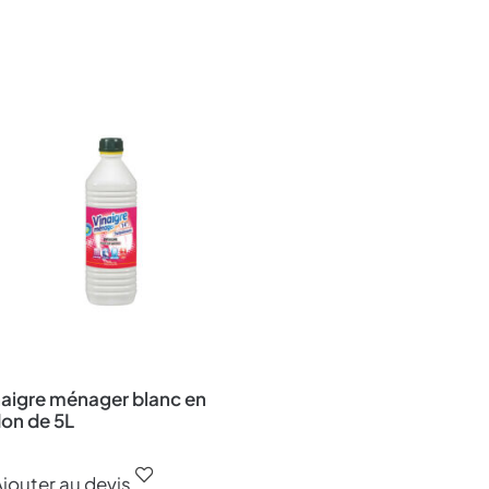
naigre ménager blanc en
don de 5L
jouter au devis