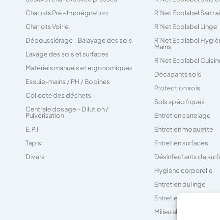
Chariots Pré - Imprégnation
R’Net Ecolabel Sanita
Chariots Voirie
R’Net Ecolabel Linge
Dépoussiérage - Balayage des sols
R’Net Ecolabel Hygiè
Mains
Lavage des sols et surfaces
R’Net Ecolabel Cuisin
Matériels manuels et ergonomiques
Décapants sols
Essuie-mains / PH / Bobines
Protection sols
Collecte des déchets
Sols spécifiques
Centrale dosage – Dilution /
Pulvérisation
Entretien carrelage
E.P.I
Entretien moquette
Tapis
Entretien surfaces
Divers
Désinfectants de sur
Hygiène corporelle
Entretien du linge
Entretien des sanitair
Milieu alimentaire