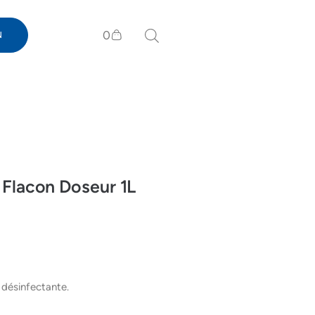
0
N
lacon Doseur 1L
 désinfectante.