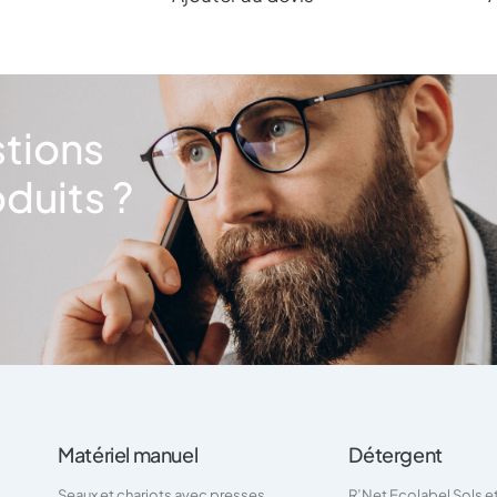
stions
duits ?
Matériel manuel
Détergent
Seaux et chariots avec presses
R’Net Ecolabel Sols e