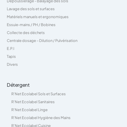
Dépoussiérage - Balayage des sols
Lavage des sols et surfaces
Matériels manuels et ergonomiques
Essuie-mains / PH / Bobines
Collecte des déchets
Centrale dosage – Dilution / Pulvérisation
E.P.I
Tapis
Divers
Détergent
R’Net Ecolabel Sols et Surfaces
R’Net Ecolabel Sanitaires
R’Net Ecolabel Linge
R’Net Ecolabel Hygiène des Mains
R’Net Ecolabel Cuisine