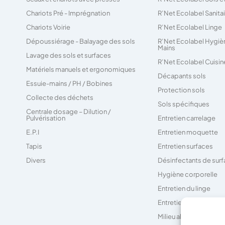
Chariots Pré - Imprégnation
R’Net Ecolabel Sanita
Chariots Voirie
R’Net Ecolabel Linge
Dépoussiérage - Balayage des sols
R’Net Ecolabel Hygiè
Mains
Lavage des sols et surfaces
R’Net Ecolabel Cuisin
Matériels manuels et ergonomiques
Décapants sols
Essuie-mains / PH / Bobines
Protection sols
Collecte des déchets
Sols spécifiques
Centrale dosage – Dilution /
Pulvérisation
Entretien carrelage
E.P.I
Entretien moquette
Tapis
Entretien surfaces
Divers
Désinfectants de sur
Hygiène corporelle
Entretien du linge
Entretien des sanitair
Milieu alimentaire