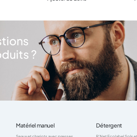
stions
duits ?
Matériel manuel
Détergent
Seaux et chariots avec presses
R’Net Ecolabel Sols e