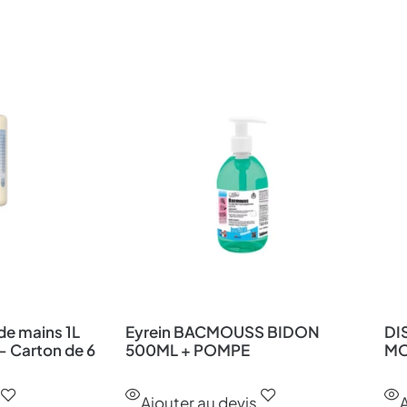
ide mains 1L
Eyrein BACMOUSS BIDON
DI
– Carton de 6
500ML + POMPE
MO
Ajouter au devis
A