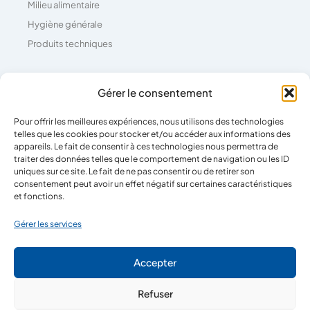
Milieu alimentaire
Hygiène générale
Produits techniques
Coordonnées
Gérer le consentement
Pour offrir les meilleures expériences, nous utilisons des technologies
04 73 26 81 71
telles que les cookies pour stocker et/ou accéder aux informations des
39 Rue Pierre Boulanger,
appareils. Le fait de consentir à ces technologies nous permettra de
traiter des données telles que le comportement de navigation ou les ID
63100 Clermont-Ferrand
uniques sur ce site. Le fait de ne pas consentir ou de retirer son
consentement peut avoir un effet négatif sur certaines caractéristiques
et fonctions.
Horaires
Gérer les services
Lun - Ven
08:00-12:00
Accepter
14:00-18:00
Refuser