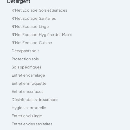
Détergent
R’Net Ecolabel Sols et Surfaces
R’Net Ecolabel Sanitaires
R’Net Ecolabel Linge
R’Net Ecolabel Hygiène des Mains
R’Net Ecolabel Cuisine
Décapants sols
Protection sols
Sols spécifiques
Entretien carrelage
Entretien moquette
Entretien surfaces
Désinfectants de surfaces
Hygiène corporelle
Entretien du linge
Entretien des sanitaires