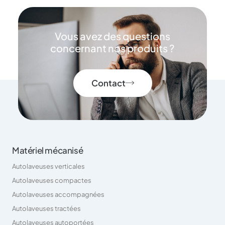
Vous avez des questions
concernant nos produits ?
Contact
Matériel mécanisé
Autolaveuses verticales
Autolaveuses compactes
Autolaveuses accompagnées
Autolaveuses tractées
Autolaveuses autoportées