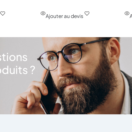
Ajouter au devis
A
stions
duits ?