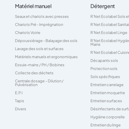
Matériel manuel
Détergent
Seaux et chariots avec presses
R’Net Ecolabel Sols e
Chariots Pré - Imprégnation
R’Net Ecolabel Sanita
Chariots Voirie
R’Net Ecolabel Linge
Dépoussiérage - Balayage des sols
R’Net Ecolabel Hygiè
Mains
Lavage des sols et surfaces
R’Net Ecolabel Cuisin
Matériels manuels et ergonomiques
Décapants sols
Essuie-mains / PH / Bobines
Protection sols
Collecte des déchets
Sols spécifiques
Centrale dosage – Dilution /
Pulvérisation
Entretien carrelage
E.P.I
Entretien moquette
Tapis
Entretien surfaces
Divers
Désinfectants de sur
Hygiène corporelle
Entretien du linge