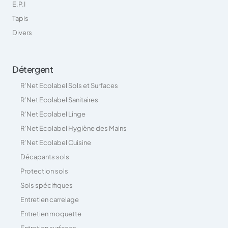
E.P.I
Tapis
Divers
Détergent
R’Net Ecolabel Sols et Surfaces
R’Net Ecolabel Sanitaires
R’Net Ecolabel Linge
R’Net Ecolabel Hygiène des Mains
R’Net Ecolabel Cuisine
Décapants sols
Protection sols
Sols spécifiques
Entretien carrelage
Entretien moquette
Entretien surfaces