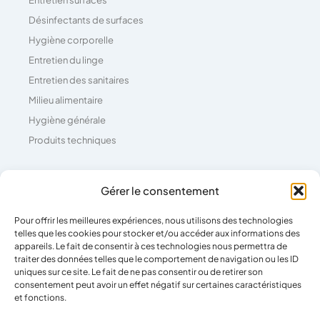
Désinfectants de surfaces
Hygiène corporelle
Entretien du linge
Entretien des sanitaires
Milieu alimentaire
Hygiène générale
Produits techniques
Coordonnées
Gérer le consentement
Pour offrir les meilleures expériences, nous utilisons des technologies
04 73 26 81 71
telles que les cookies pour stocker et/ou accéder aux informations des
39 Rue Pierre Boulanger,
appareils. Le fait de consentir à ces technologies nous permettra de
traiter des données telles que le comportement de navigation ou les ID
63100 Clermont-Ferrand
uniques sur ce site. Le fait de ne pas consentir ou de retirer son
consentement peut avoir un effet négatif sur certaines caractéristiques
et fonctions.
Horaires