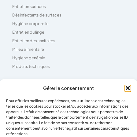
Entretien surfaces
Désinfectants de surfaces
Hygiène corporelle
Entretien du linge
Entretien des sanitaires
Milieu alimentaire
Hygiène générale
Produits techniques
Coordonnées
Gérer le consentement
Pour offrir les meilleures expériences, nous utilisons des technologies
04 73 26 81 71
telles que les cookies pour stocker et/ou accéder aux informations des
39 Rue Pierre Boulanger,
appareils. Le fait de consentir à ces technologies nous permettra de
traiter des données telles que le comportement de navigation ou les ID
63100 Clermont-Ferrand
uniques sur ce site. Le fait de ne pas consentir ou de retirer son
consentement peut avoir un effet négatif sur certaines caractéristiques
et fonctions.