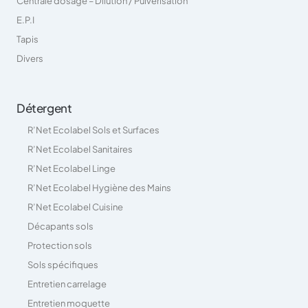
Centrale dosage – Dilution / Pulvérisation
E.P.I
Tapis
Divers
Détergent
R’Net Ecolabel Sols et Surfaces
R’Net Ecolabel Sanitaires
R’Net Ecolabel Linge
R’Net Ecolabel Hygiène des Mains
R’Net Ecolabel Cuisine
Décapants sols
Protection sols
Sols spécifiques
Entretien carrelage
Entretien moquette