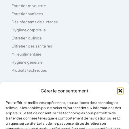
Entretien moquette
Entretien surfaces
Désinfectants de surfaces
Hygiène corporelle
Entretien du linge
Entretien des sanitaires
Milieu alimentaire
Hygiène générale
Produits techniques
Coordonnées
Gérer le consentement
Pour offrir les meilleures expériences, nous utilisons des technologies
04 73 26 81 71
telles que les cookies pour stocker et/ou accéder aux informations des
39 Rue Pierre Boulanger,
appareils. Le fait de consentir à ces technologies nous permettra de
traiter des données telles que le comportement de navigation ou les ID
63100 Clermont-Ferrand
uniques sur ce site. Le fait de ne pas consentir ou de retirer son
consentement peut avoir un effet négatif sur certaines caractéristiques