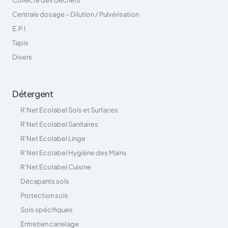
Centrale dosage – Dilution / Pulvérisation
E.P.I
Tapis
Divers
Détergent
R’Net Ecolabel Sols et Surfaces
R’Net Ecolabel Sanitaires
R’Net Ecolabel Linge
R’Net Ecolabel Hygiène des Mains
R’Net Ecolabel Cuisine
Décapants sols
Protection sols
Sols spécifiques
Entretien carrelage