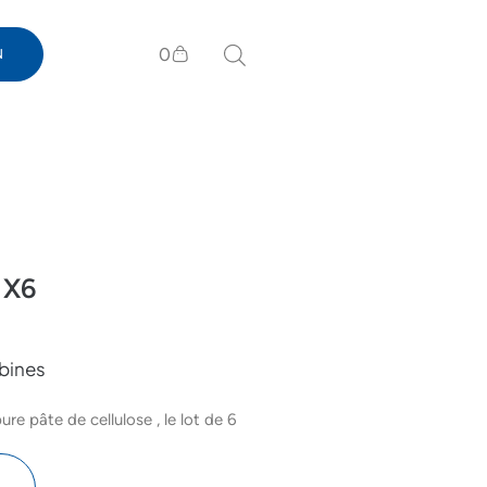
0
N
 X6
obines
e pâte de cellulose , le lot de 6