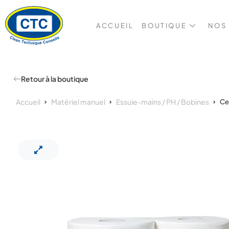
ACCUEIL
BOUTIQUE
NOS
Retour à la boutique
Accueil
Matériel manuel
Essuie-mains / PH / Bobines
Ce