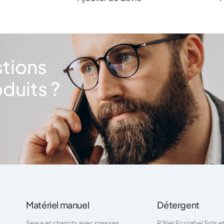
stions
duits ?
Matériel manuel
Détergent
Seaux et chariots avec presses
R’Net Ecolabel Sols e