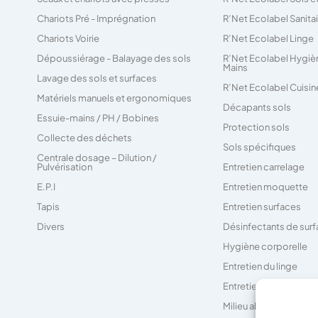
Chariots Pré - Imprégnation
R’Net Ecolabel Sanita
Chariots Voirie
R’Net Ecolabel Linge
Dépoussiérage - Balayage des sols
R’Net Ecolabel Hygiè
Mains
Lavage des sols et surfaces
R’Net Ecolabel Cuisin
Matériels manuels et ergonomiques
Décapants sols
Essuie-mains / PH / Bobines
Protection sols
Collecte des déchets
Sols spécifiques
Centrale dosage – Dilution /
Pulvérisation
Entretien carrelage
E.P.I
Entretien moquette
Tapis
Entretien surfaces
Divers
Désinfectants de sur
Hygiène corporelle
Entretien du linge
Entretien des sanitair
Milieu alimentaire