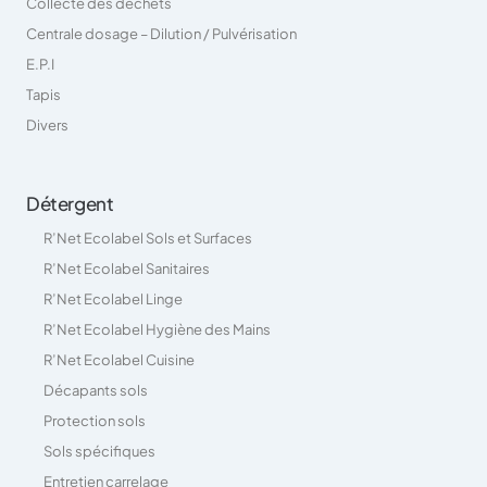
Collecte des déchets
Centrale dosage – Dilution / Pulvérisation
E.P.I
Tapis
Divers
Détergent
R’Net Ecolabel Sols et Surfaces
R’Net Ecolabel Sanitaires
R’Net Ecolabel Linge
R’Net Ecolabel Hygiène des Mains
R’Net Ecolabel Cuisine
Décapants sols
Protection sols
Sols spécifiques
Entretien carrelage