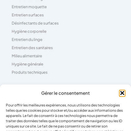
Entretien moquette
Entretien surfaces
Désinfectants de surfaces
Hygiène corporelle
Entretien du linge
Entretien des sanitaires
Milieu alimentaire
Hygiène générale
Produits techniques
Coordonnées
Gérer le consentement
Pour offrir les meilleures expériences, nous utilisons des technologies
04 73 26 81 71
telles que les cookies pour stocker et/ou accéder aux informations des
39 Rue Pierre Boulanger,
appareils. Le fait de consentir à ces technologies nous permettra de
traiter des données telles que le comportement de navigation ou les ID
63100 Clermont-Ferrand
uniques sur ce site. Le fait de ne pas consentir ou de retirer son