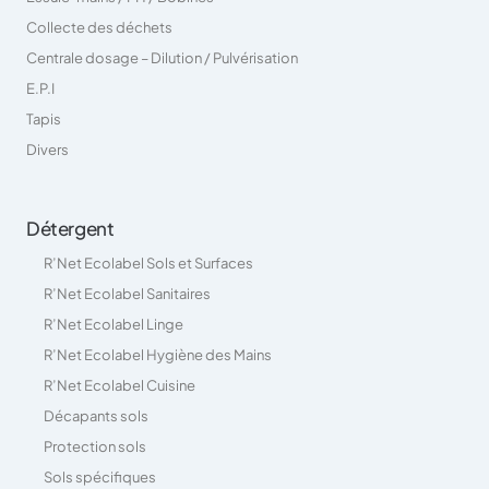
Collecte des déchets
Centrale dosage – Dilution / Pulvérisation
E.P.I
Tapis
Divers
Détergent
R’Net Ecolabel Sols et Surfaces
R’Net Ecolabel Sanitaires
R’Net Ecolabel Linge
R’Net Ecolabel Hygiène des Mains
R’Net Ecolabel Cuisine
Décapants sols
Protection sols
Sols spécifiques