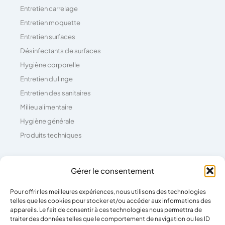
Entretien carrelage
Entretien moquette
Entretien surfaces
Désinfectants de surfaces
Hygiène corporelle
Entretien du linge
Entretien des sanitaires
Milieu alimentaire
Hygiène générale
Produits techniques
Coordonnées
Gérer le consentement
Pour offrir les meilleures expériences, nous utilisons des technologies
04 73 26 81 71
telles que les cookies pour stocker et/ou accéder aux informations des
39 Rue Pierre Boulanger,
appareils. Le fait de consentir à ces technologies nous permettra de
traiter des données telles que le comportement de navigation ou les ID
63100 Clermont-Ferrand