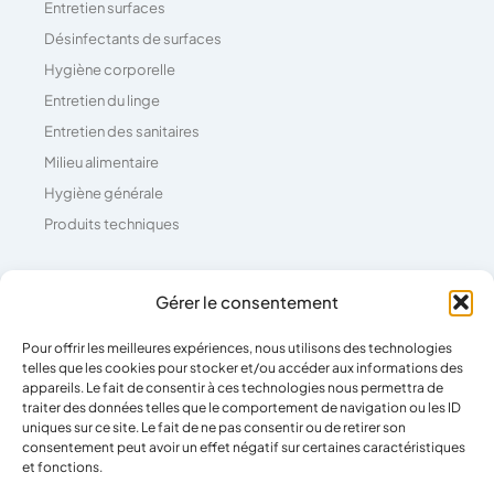
Entretien surfaces
Désinfectants de surfaces
Hygiène corporelle
Entretien du linge
Entretien des sanitaires
Milieu alimentaire
Hygiène générale
Produits techniques
Coordonnées
Gérer le consentement
Pour offrir les meilleures expériences, nous utilisons des technologies
04 73 26 81 71
telles que les cookies pour stocker et/ou accéder aux informations des
39 Rue Pierre Boulanger,
appareils. Le fait de consentir à ces technologies nous permettra de
traiter des données telles que le comportement de navigation ou les ID
63100 Clermont-Ferrand
uniques sur ce site. Le fait de ne pas consentir ou de retirer son
consentement peut avoir un effet négatif sur certaines caractéristiques
et fonctions.
Horaires