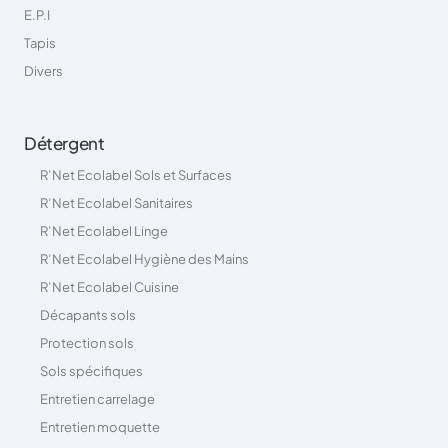
E.P.I
Tapis
Divers
Détergent
R’Net Ecolabel Sols et Surfaces
R’Net Ecolabel Sanitaires
R’Net Ecolabel Linge
R’Net Ecolabel Hygiène des Mains
R’Net Ecolabel Cuisine
Décapants sols
Protection sols
Sols spécifiques
Entretien carrelage
Entretien moquette