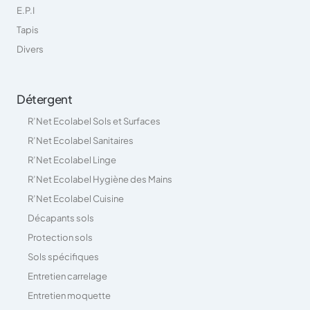
E.P.I
Tapis
Divers
Détergent
R’Net Ecolabel Sols et Surfaces
R’Net Ecolabel Sanitaires
R’Net Ecolabel Linge
R’Net Ecolabel Hygiène des Mains
R’Net Ecolabel Cuisine
Décapants sols
Protection sols
Sols spécifiques
Entretien carrelage
Entretien moquette