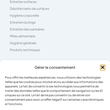
Entretien surfaces
Désinfectants de surfaces
Hygiène corporelle
Entretien du linge
Entretien des sanitaires
Milieu alimentaire
Hygiène générale
Produits techniques
Coordonnées
Gérer le consentement
Pour offrir les meilleures expériences, nous utilisons des technologies
04 73 26 81 71
telles que les cookies pour stocker et/ou accéder aux informations des
39 Rue Pierre Boulanger,
appareils. Le fait de consentir à ces technologies nous permettra de
traiter des données telles que le comportement de navigation ou les ID
63100 Clermont-Ferrand
uniques sur ce site. Le fait de ne pas consentir ou de retirer son
consentement peut avoir un effet négatif sur certaines caractéristiques
et fonctions.
Horaires