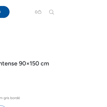
0
N
 intense 90×150 cm
cm gris bordé