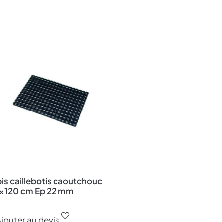
is caillebotis caoutchouc
×120 cm Ep 22 mm
jouter au devis