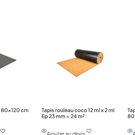
n 80×120 cm
Tapis rouleau coco 12 ml x 2 ml
Tap
Ep 23 mm = 24 m²
80
Ajouter au devis
A