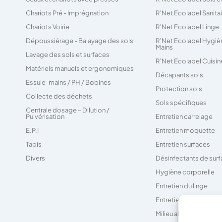
Chariots Pré - Imprégnation
R’Net Ecolabel Sanita
Chariots Voirie
R’Net Ecolabel Linge
Dépoussiérage - Balayage des sols
R’Net Ecolabel Hygiè
Mains
Lavage des sols et surfaces
R’Net Ecolabel Cuisin
Matériels manuels et ergonomiques
Décapants sols
Essuie-mains / PH / Bobines
Protection sols
Collecte des déchets
Sols spécifiques
Centrale dosage – Dilution /
Pulvérisation
Entretien carrelage
E.P.I
Entretien moquette
Tapis
Entretien surfaces
Divers
Désinfectants de sur
Hygiène corporelle
Entretien du linge
Entretien des sanitair
Milieu alimentaire