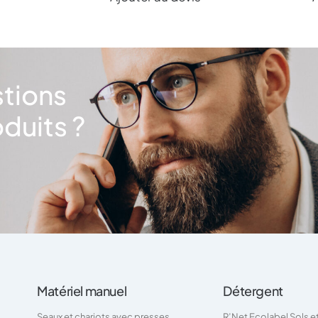
stions
duits ?
Matériel manuel
Détergent
Seaux et chariots avec presses
R’Net Ecolabel Sols e