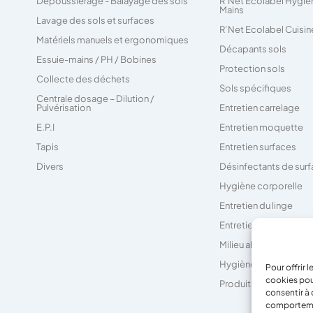
Dépoussiérage - Balayage des sols
R’Net Ecolabel Hygiè
Mains
Lavage des sols et surfaces
R’Net Ecolabel Cuisin
Matériels manuels et ergonomiques
Décapants sols
Essuie-mains / PH / Bobines
Protection sols
Collecte des déchets
Sols spécifiques
Centrale dosage – Dilution /
Pulvérisation
Entretien carrelage
E.P.I
Entretien moquette
Tapis
Entretien surfaces
Divers
Désinfectants de sur
Hygiène corporelle
Entretien du linge
Entretien des sanitair
Milieu alimentaire
Hygiène générale
Pour offrir 
cookies pou
Produits techniques
consentir à 
comportement