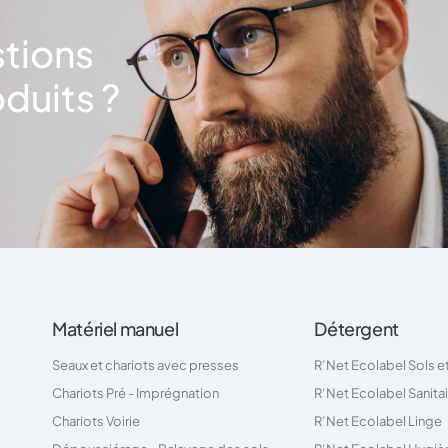
stions
duits ?
Matériel manuel
Détergent
Seaux et chariots avec presses
R’Net Ecolabel Sols e
Chariots Pré - Imprégnation
R’Net Ecolabel Sanita
Chariots Voirie
R’Net Ecolabel Linge