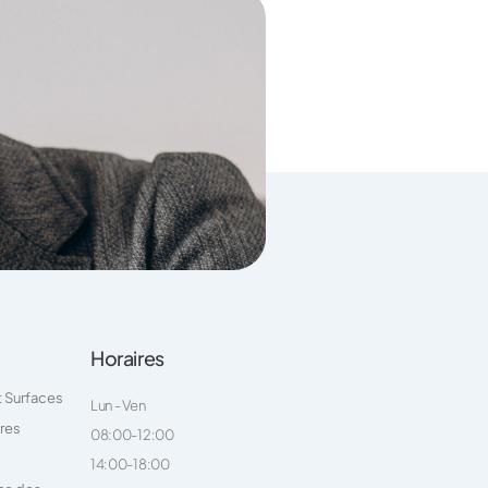
Horaires
t Surfaces
Lun - Ven
ires
08:00-12:00
14:00-18:00