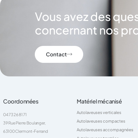
Vous avez des que
concernant nos pro
Contact
Coordonnées
Matériel mécanisé
Autolaveuses verticales
04 73 26 81 71
Autolaveuses compactes
39 Rue Pierre Boulanger,
Autolaveuses accompagnées
63100 Clermont-Ferrand