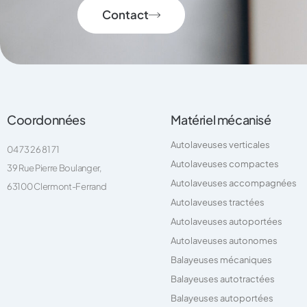
Contact
Coordonnées
Matériel mécanisé
Autolaveuses verticales
04 73 26 81 71
Autolaveuses compactes
39 Rue Pierre Boulanger,
Autolaveuses accompagnées
63100 Clermont-Ferrand
Autolaveuses tractées
Autolaveuses autoportées
Autolaveuses autonomes
Balayeuses mécaniques
Balayeuses autotractées
Balayeuses autoportées