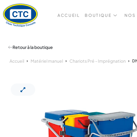
ACCUEIL
BOUTIQUE
NOS
Retour à la boutique
Accueil
Matériel manuel
Chariots Pré - Imprégnation
D