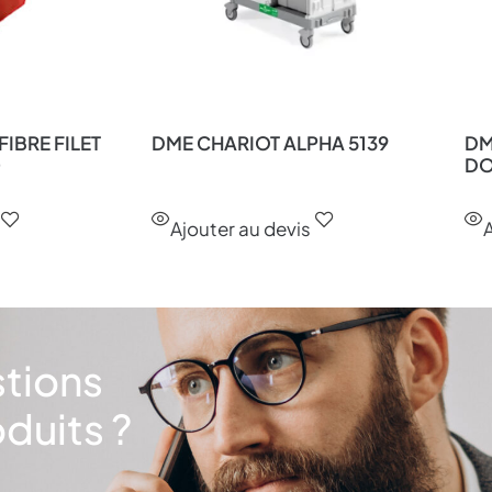
IBRE FILET
DME CHARIOT ALPHA 5139
DM
0
D
Ajouter au devis
A
stions
duits ?