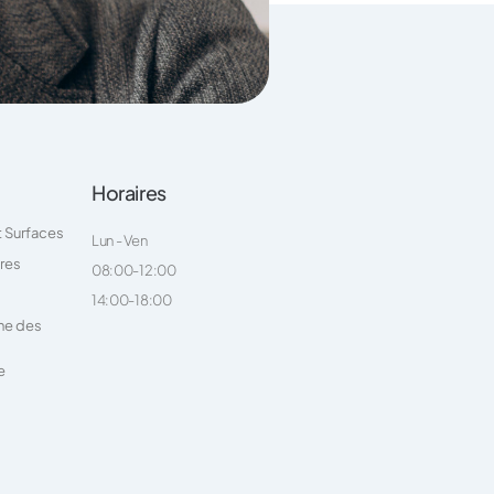
Horaires
t Surfaces
Lun - Ven
ires
08:00-12:00
14:00-18:00
ne des
e