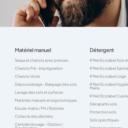
Matériel manuel
Détergent
Seaux et chariots avec presses
R’Net Ecolabel Sols e
Chariots Pré - Imprégnation
R’Net Ecolabel Sanita
Chariots Voirie
R’Net Ecolabel Linge
Dépoussiérage - Balayage des sols
R’Net Ecolabel Hygiè
Mains
Lavage des sols et surfaces
R’Net Ecolabel Cuisin
Matériels manuels et ergonomiques
Décapants sols
Essuie-mains / PH / Bobines
Protection sols
Collecte des déchets
Sols spécifiques
Centrale dosage – Dilution /
Pulvérisation
Entretien carrelage