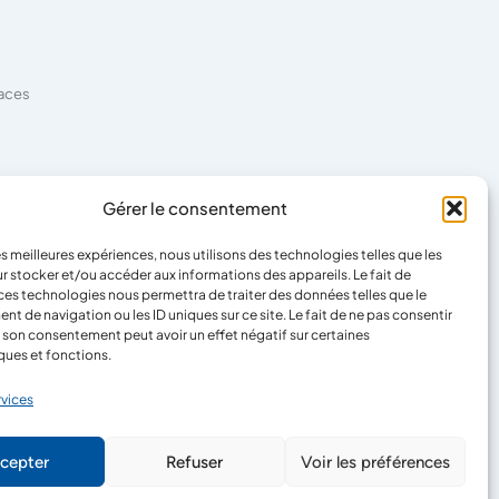
faces
es
Gérer le consentement
les meilleures expériences, nous utilisons des technologies telles que les
r stocker et/ou accéder aux informations des appareils. Le fait de
ces technologies nous permettra de traiter des données telles que le
 de navigation ou les ID uniques sur ce site. Le fait de ne pas consentir
r son consentement peut avoir un effet négatif sur certaines
ques et fonctions.
rvices
cepter
Refuser
Voir les préférences
Cookies
Mentions légales
Confidentialité
CLIC&IT
Réalisé avec passion par