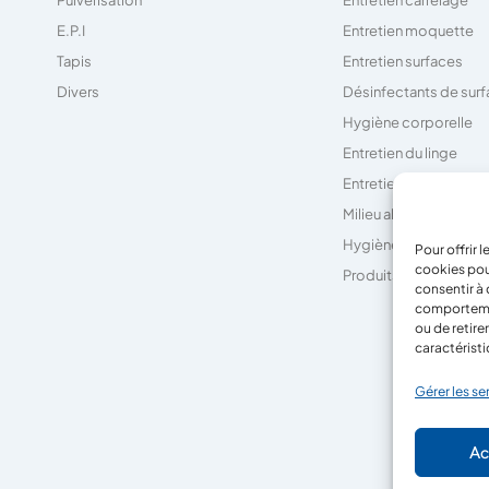
E.P.I
Entretien moquette
Tapis
Entretien surfaces
Divers
Désinfectants de sur
Hygiène corporelle
Entretien du linge
Entretien des sanitair
Milieu alimentaire
Hygiène générale
Pour offrir 
cookies pou
Produits techniques
consentir à 
comportement
ou de retire
caractéristi
Gérer les se
Ac