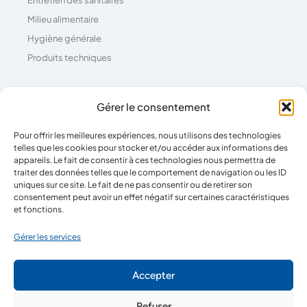
Milieu alimentaire
Hygiène générale
Produits techniques
Coordonnées
Gérer le consentement
04 73 26 81 71
Pour offrir les meilleures expériences, nous utilisons des technologies
telles que les cookies pour stocker et/ou accéder aux informations des
39 Rue Pierre Boulanger,
appareils. Le fait de consentir à ces technologies nous permettra de
traiter des données telles que le comportement de navigation ou les ID
63100 Clermont-Ferrand
uniques sur ce site. Le fait de ne pas consentir ou de retirer son
consentement peut avoir un effet négatif sur certaines caractéristiques
et fonctions.
Horaires
Gérer les services
Lun - Ven
08:00-12:00
Accepter
14:00-18:00
Refuser