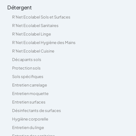
Détergent
R’Net Ecolabel Sols et Surfaces
R’Net Ecolabel Sanitaires
R’Net Ecolabel Linge
R’Net Ecolabel Hygiène des Mains
R’Net Ecolabel Cuisine
Décapants sols
Protection sols
Sols spécifiques
Entretien carrelage
Entretien moquette
Entretien surfaces
Désinfectants de surfaces
Hygiène corporelle
Entretien du linge
Entretien des sanitaires