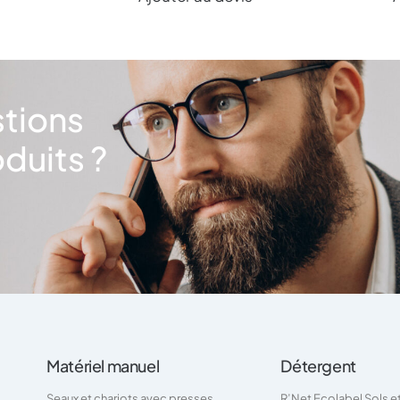
stions
duits ?
Matériel manuel
Détergent
Seaux et chariots avec presses
R’Net Ecolabel Sols e