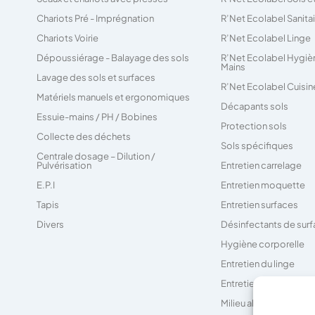
Chariots Pré - Imprégnation
R’Net Ecolabel Sanita
Chariots Voirie
R’Net Ecolabel Linge
Dépoussiérage - Balayage des sols
R’Net Ecolabel Hygiè
Mains
Lavage des sols et surfaces
R’Net Ecolabel Cuisin
Matériels manuels et ergonomiques
Décapants sols
Essuie-mains / PH / Bobines
Protection sols
Collecte des déchets
Sols spécifiques
Centrale dosage – Dilution /
Pulvérisation
Entretien carrelage
E.P.I
Entretien moquette
Tapis
Entretien surfaces
Divers
Désinfectants de sur
Hygiène corporelle
Entretien du linge
Entretien des sanitair
Milieu alimentaire