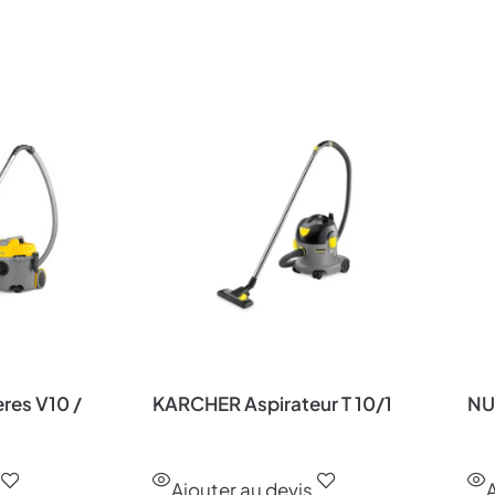
ères V10 /
KARCHER Aspirateur T 10/1
NU
Ajouter au devis
A