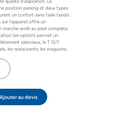
nte qualité d’aspiration. Le
e position parking et deux types
surent un confort sans faille tandis
sur l’appareil offre un
 marche-arrêt au pied complète
iration (en option) permet un
èrement silencieux, le T 12/1
ls, les restaurants, les magasins.
Ajouter au devis