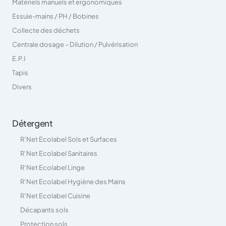
Matériels manuels et ergonomiques
Essuie-mains / PH / Bobines
Collecte des déchets
Centrale dosage – Dilution / Pulvérisation
E.P.I
Tapis
Divers
Détergent
R’Net Ecolabel Sols et Surfaces
R’Net Ecolabel Sanitaires
R’Net Ecolabel Linge
R’Net Ecolabel Hygiène des Mains
R’Net Ecolabel Cuisine
Décapants sols
Protection sols