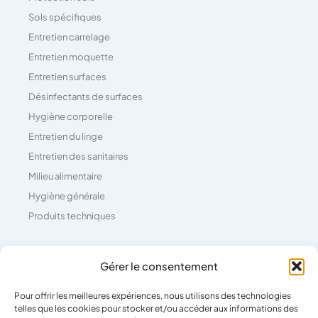
Sols spécifiques
Entretien carrelage
Entretien moquette
Entretien surfaces
Désinfectants de surfaces
Hygiène corporelle
Entretien du linge
Entretien des sanitaires
Milieu alimentaire
Hygiène générale
Produits techniques
Coordonnées
Gérer le consentement
Pour offrir les meilleures expériences, nous utilisons des technologies
04 73 26 81 71
telles que les cookies pour stocker et/ou accéder aux informations des