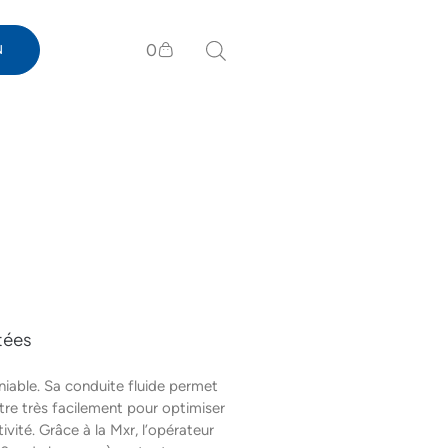
0
N
tées
niable. Sa conduite fluide permet
utre très facilement pour optimiser
vité. Grâce à la Mxr, l’opérateur