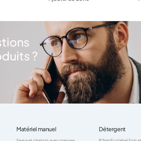
stions
duits ?
Matériel manuel
Détergent
Seaux et chariots avec presses
R’Net Ecolabel Sols e