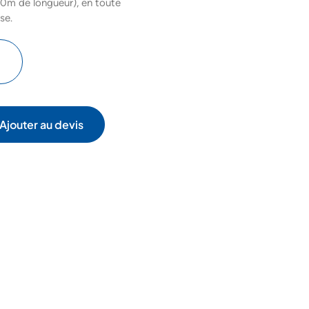
0m de longueur), en toute
se.
Ajouter au devis