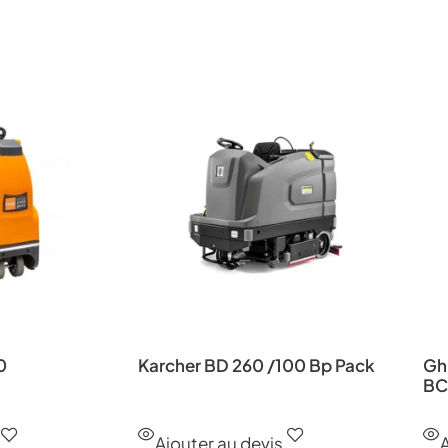
0
Karcher BD 260 /100 Bp Pack
Ghi
BC
Ajouter au devis
A