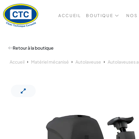
ACCUEIL
BOUTIQUE
NOS
Retour à la boutique
Accueil
Matériel mécanisé
Autolaveuse
Autolaveuses 