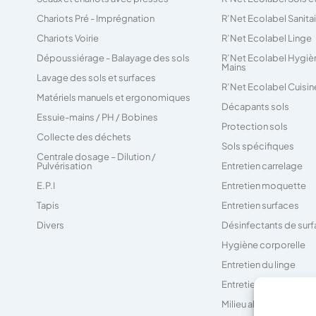
Chariots Pré - Imprégnation
R’Net Ecolabel Sanita
Chariots Voirie
R’Net Ecolabel Linge
Dépoussiérage - Balayage des sols
R’Net Ecolabel Hygiè
Mains
Lavage des sols et surfaces
R’Net Ecolabel Cuisin
Matériels manuels et ergonomiques
Décapants sols
Essuie-mains / PH / Bobines
Protection sols
Collecte des déchets
Sols spécifiques
Centrale dosage – Dilution /
Pulvérisation
Entretien carrelage
E.P.I
Entretien moquette
Tapis
Entretien surfaces
Divers
Désinfectants de sur
Hygiène corporelle
Entretien du linge
Entretien des sanitair
Milieu alimentaire