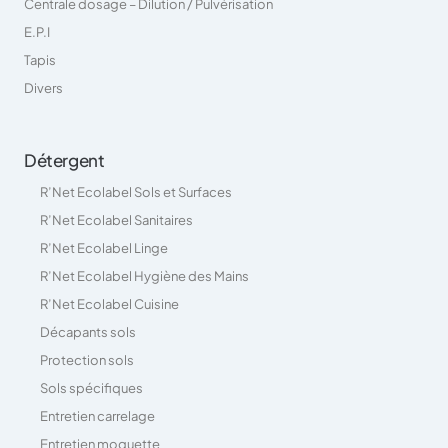
Centrale dosage – Dilution / Pulvérisation
E.P.I
Tapis
Divers
Détergent
R’Net Ecolabel Sols et Surfaces
R’Net Ecolabel Sanitaires
R’Net Ecolabel Linge
R’Net Ecolabel Hygiène des Mains
R’Net Ecolabel Cuisine
Décapants sols
Protection sols
Sols spécifiques
Entretien carrelage
Entretien moquette