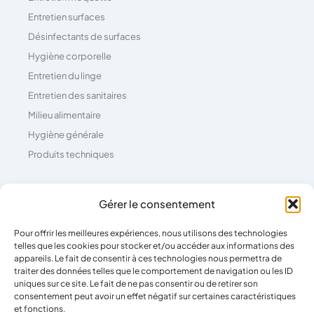
Entretien surfaces
Désinfectants de surfaces
Hygiène corporelle
Entretien du linge
Entretien des sanitaires
Milieu alimentaire
Hygiène générale
Produits techniques
Coordonnées
Gérer le consentement
Pour offrir les meilleures expériences, nous utilisons des technologies
04 73 26 81 71
telles que les cookies pour stocker et/ou accéder aux informations des
39 Rue Pierre Boulanger,
appareils. Le fait de consentir à ces technologies nous permettra de
traiter des données telles que le comportement de navigation ou les ID
63100 Clermont-Ferrand
uniques sur ce site. Le fait de ne pas consentir ou de retirer son
consentement peut avoir un effet négatif sur certaines caractéristiques
et fonctions.