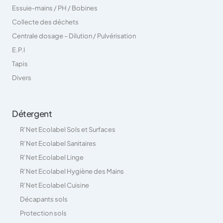
Essuie-mains / PH / Bobines
Collecte des déchets
Centrale dosage – Dilution / Pulvérisation
E.P.I
Tapis
Divers
Détergent
R’Net Ecolabel Sols et Surfaces
R’Net Ecolabel Sanitaires
R’Net Ecolabel Linge
R’Net Ecolabel Hygiène des Mains
R’Net Ecolabel Cuisine
Décapants sols
Protection sols