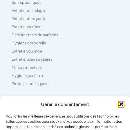
Sols spécifiques
Entretien carrelage
Entretien moquette
Entretien surfaces
Désinfectants de surfaces
Hygiène corporelle
Entretien du linge
Entretien des sanitaires
Milieu alimentaire
Hygiène générale
Produits techniques
Coordonnées
Gérer le consentement
Pour offrir les meilleures expériences, nous utilisons des technologies
04 73 26 81 71
telles que les cookies pour stocker et/ou accéder aux informations des
39 Rue Pierre Boulanger,
appareils. Le fait de consentir à ces technologies nous permettra de