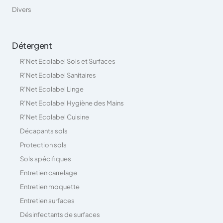
Divers
Détergent
R’Net Ecolabel Sols et Surfaces
R’Net Ecolabel Sanitaires
R’Net Ecolabel Linge
R’Net Ecolabel Hygiène des Mains
R’Net Ecolabel Cuisine
Décapants sols
Protection sols
Sols spécifiques
Entretien carrelage
Entretien moquette
Entretien surfaces
Désinfectants de surfaces