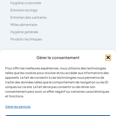
Hygiène corporelle
Entretien du linge
Entretien des sanitaires
Milieu alimentaire
Hygiène générale
Produits techniques
Coordonnées
Gérer le consentement
Pour offrir les meilleures expériences, nous utilisons des technologies
04 73 26 81 71
telles que les cookies pour stocker et/ou accéder aux informations des
39 Rue Pierre Boulanger,
appareils. Le fait de consentir à ces technologies nous permettra de
traiter des données telles que le comportement de navigation ou les ID
63100 Clermont-Ferrand
uniques sur ce site. Le fait de ne pas consentir ou de retirer son
consentement peut avoir un effet négatif sur certaines caractéristiques
et fonctions.
Horaires
Gérer les services
Lun - Ven