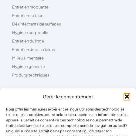
Entretien moquette
Entretien surfaces
Désinfectants de surfaces
Hygiène corporelle
Entretien du linge
Entretien des sanitaires
Milieu alimentaire
Hygiène générale
Produits techniques
Coordonnées
Gérer le consentement
Pour offrir les meilleures expériences, nous utilisons des technologies
04 73 26 81 71
telles que les cookies pour stocker et/ou accéder aux informations des
39 Rue Pierre Boulanger,
appareils. Le fait de consentir à ces technologies nous permettra de
traiter des données telles que le comportement de navigation ou les ID
63100 Clermont-Ferrand
uniques sur ce site. Le fait de ne pas consentir ou de retirer son