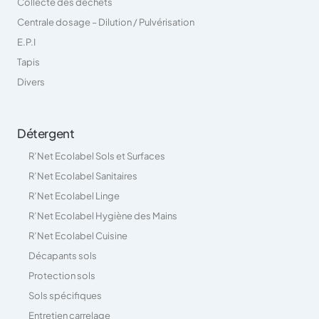
Collecte des déchets
Centrale dosage – Dilution / Pulvérisation
E.P.I
Tapis
Divers
Détergent
R’Net Ecolabel Sols et Surfaces
R’Net Ecolabel Sanitaires
R’Net Ecolabel Linge
R’Net Ecolabel Hygiène des Mains
R’Net Ecolabel Cuisine
Décapants sols
Protection sols
Sols spécifiques
Entretien carrelage