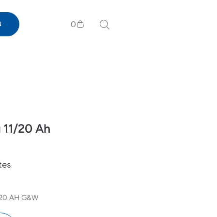
0
N
g 11/20 Ah
tes
 20 AH G&W