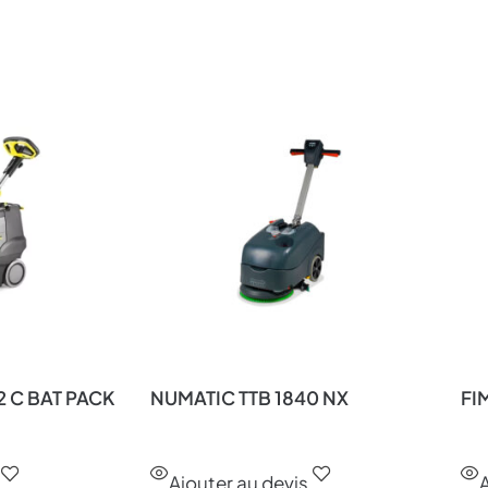
2 C BAT PACK
NUMATIC TTB 1840 NX
FI
Ajouter au devis
A