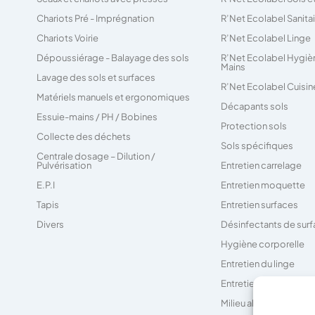
Chariots Pré - Imprégnation
R’Net Ecolabel Sanita
Chariots Voirie
R’Net Ecolabel Linge
Dépoussiérage - Balayage des sols
R’Net Ecolabel Hygiè
Mains
Lavage des sols et surfaces
R’Net Ecolabel Cuisin
Matériels manuels et ergonomiques
Décapants sols
Essuie-mains / PH / Bobines
Protection sols
Collecte des déchets
Sols spécifiques
Centrale dosage – Dilution /
Pulvérisation
Entretien carrelage
E.P.I
Entretien moquette
Tapis
Entretien surfaces
Divers
Désinfectants de sur
Hygiène corporelle
Entretien du linge
Entretien des sanitair
Milieu alimentaire