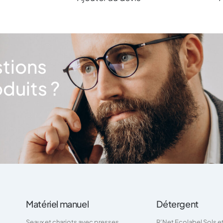
stions
duits ?
Matériel manuel
Détergent
Seaux et chariots avec presses
R’Net Ecolabel Sols e