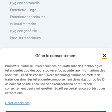
Hygiène corporelle
Entretien du linge
Entretien des sanitaires
Milieu alimentaire
Hygiène générale
Produits techniques
Coordonnées
Gérer le consentement
Pour offrir les meilleures expériences, nous utilisons des technologies
04 73 26 81 71
telles que les cookies pour stocker et/ou accéder aux informations des
39 Rue Pierre Boulanger,
appareils. Le fait de consentir à ces technologies nous permettra de
traiter des données telles que le comportement de navigation ou les ID
63100 Clermont-Ferrand
uniques sur ce site. Le fait de ne pas consentir ou de retirer son
consentement peut avoir un effet négatif sur certaines caractéristiques
et fonctions.
Horaires
Gérer les services
Lun - Ven