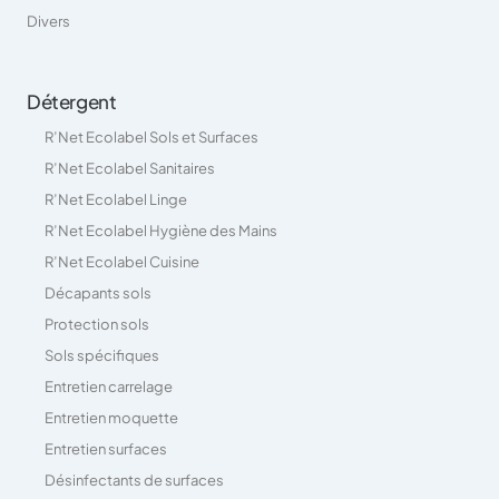
Divers
Détergent
R’Net Ecolabel Sols et Surfaces
R’Net Ecolabel Sanitaires
R’Net Ecolabel Linge
R’Net Ecolabel Hygiène des Mains
R’Net Ecolabel Cuisine
Décapants sols
Protection sols
Sols spécifiques
Entretien carrelage
Entretien moquette
Entretien surfaces
Désinfectants de surfaces